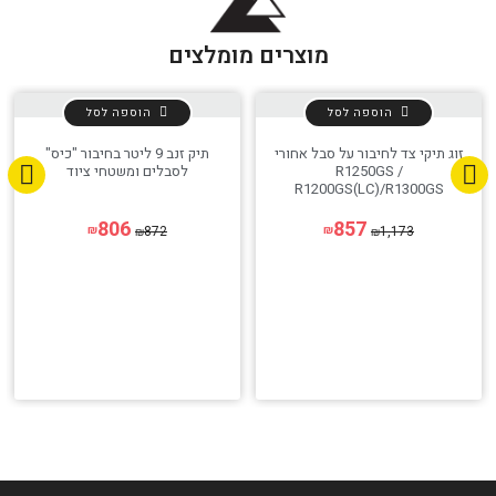
הגדר סוג האופנוע שלך
אפס
מוצרים מומלצים
הוספה לסל
הוספה לסל
זוג תיקי צד לחיבור על סבל אחורי
תיק זנב 9 ליטר בחיבור "כיס"
R1250GS /
לסבלים ומשטחי ציוד
R1200GS(LC)/R1300GS
Adventure
806
857
872
1,173
₪
₪
₪
₪