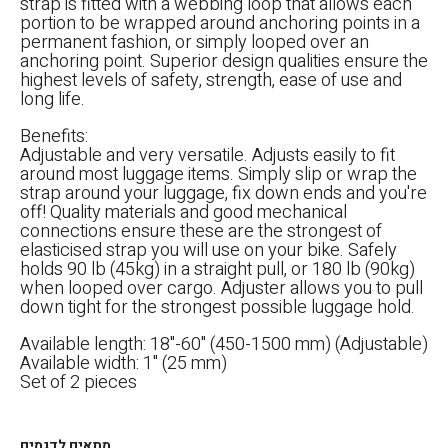
strap is fitted with a webbing loop that allows each
portion to be wrapped around anchoring points in a
permanent fashion, or simply looped over an
anchoring point. Superior design qualities ensure the
highest levels of safety, strength, ease of use and
long life.
Benefits:
Adjustable and very versatile. Adjusts easily to fit
around most luggage items. Simply slip or wrap the
strap around your luggage, fix down ends and you're
off! Quality materials and good mechanical
connections ensure these are the strongest of
elasticised strap you will use on your bike. Safely
holds 90 lb (45kg) in a straight pull, or 180 lb (90kg)
when looped over cargo. Adjuster allows you to pull
down tight for the strongest possible luggage hold.
Available length: 18"-60" (450-1500 mm) (Adjustable)
Available width: 1" (25 mm)
Set of 2 pieces
הגדר סוג האופנוע שלך
אפס
מתאים לדגמים