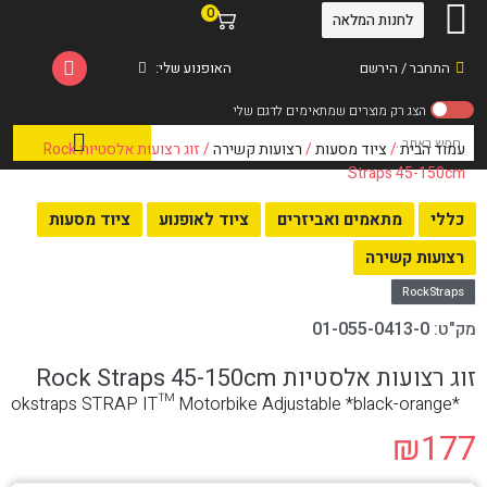
0
לחנות המלאה
התחבר / הירשם
האופנוע שלי:
עמוד הבית
/
ציוד מסעות
/
רצועות קשירה
/ זוג רצועות אלסטיות Rock
Straps 45-150cm
כללי
מתאמים ואביזרים
ציוד לאופנוע
ציוד מסעות
רצועות קשירה
RockStraps
מק"ט:
01-055-0413-0
זוג רצועות אלסטיות Rock Straps 45-150cm
okstraps STRAP IT™ Motorbike Adjustable *black-orange*
₪
177