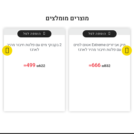
מוצרים מומלצים
הוספה לסל
הוספה לסל
תיק אביזרים Extreme אטום למים
2 בקבוקי מים עם פלטת חיבור מהיר
עם פלטת חיבור מהיר לארגז
לארגז
499
666
622
832
₪
₪
₪
₪
הגדר סוג האופנוע שלך
אפס