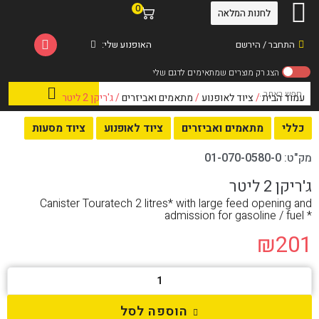
0
לחנות המלאה
התחבר / הירשם
האופנוע שלי:
עמוד הבית
/
ציוד לאופנוע
/
מתאמים ואביזרים
/ ג'ריקן 2 ליטר
כללי
מתאמים ואביזרים
ציוד לאופנוע
ציוד מסעות
מק"ט:
01-070-0580-0
ג'ריקן 2 ליטר
Canister Touratech 2 litres* with large feed opening and
admission for gasoline / fuel *
₪
201
הוספה לסל