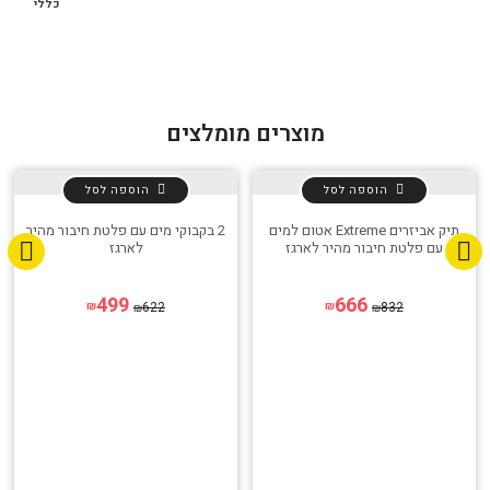
כללי
מוצרים מומלצים
הוספה לסל
הוספה לסל
תיק אביזרים Extreme אטום למים
2 בקבוקי מים עם פלטת חיבור מהיר
עם פלטת חיבור מהיר לארגז
לארגז
499
666
622
832
₪
₪
₪
₪
הגדר סוג האופנוע שלך
אפס