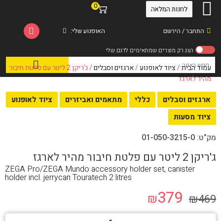
0
לחנות המלאה
התחבר / הירשם
האופנוע שלי:
עמוד הבית
/
ציוד לאופנוע
/
ארגזים וסבלים
/ ג'ריקן 2 ליטר עם פלטת חיבור
מהיר לארגז
ארגזים וסבלים
כללי
מתאמים ואביזרים
ציוד לאופנוע
ציוד מסעות
מק"ט:
01-050-3215-0
ג'ריקן 2 ליטר עם פלטת חיבור מהיר לארגז
ZEGA Pro/ZEGA Mundo accessory holder set, canister
holder incl. jerrycan Touratech 2 litres
379
₪
₪
469