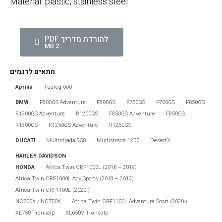
Material: plastic, stainless steel
להורדת מדריך PDF
2 MB
מתאים לדגמים
Aprilia
Tuareg 660
BMW
F800GS Adventure
F800GS
F750GS
F700GS
F650GS
R1200GS Adventure
R1200GS
F850GS Adventure
F850GS
R1300GS
R1250GS Adventure
R1250GS
DUCATI
Multistrada 950
Multistrada 1200
DesertX
HARLEY DAVIDSON
HONDA
Africa Twin CRF1000L (2016 – 2019)
Africa Twin CRF1000L Adv Sports (2018 – 2019)
Africa Twin CRF1100L (2020-)
NC700X / NC750X
Africa Twin CRF1100L Adventure Sport (2020-)
הגדר סוג האופנוע שלך
אפס
XL750 Transalp
XL650V Transalp