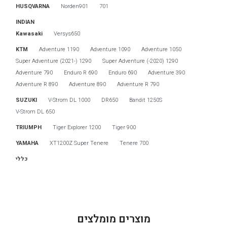
HUSQVARNA
Norden901
701
INDIAN
Kawasaki
Versys650
KTM
1190 Adventure
1090 Adventure
1050 Adventure
1290 Super Adventure (2021-)
1290 Super Adventure (-2020)
790 Adventure
690 Enduro R
690 Enduro
390 Adventure
890 Adventure R
890 Adventure
790 Adventure R
SUZUKI
V-Strom DL 1000
DR650
Bandit 1250S
V-Strom DL 650
TRIUMPH
Tiger Explorer 1200
Tiger 900
YAMAHA
XT1200Z Super Tenere
Tenere 700
כללי
מוצרים מומלצים