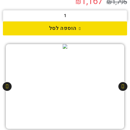
1,167
₪
₪
1,795
הוספה לסל