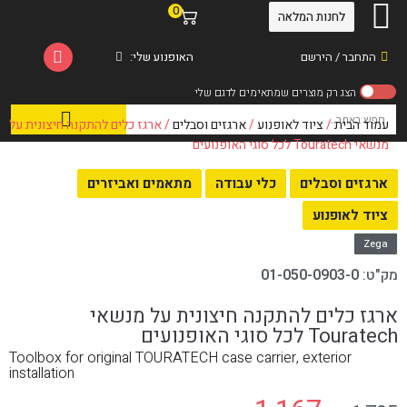
0
לחנות המלאה
התחבר / הירשם
האופנוע שלי:
עמוד הבית
/
ציוד לאופנוע
/
ארגזים וסבלים
/ ארגז כלים להתקנה חיצונית על
מנשאי Touratech לכל סוגי האופנועים
ארגזים וסבלים
כלי עבודה
מתאמים ואביזרים
ציוד לאופנוע
Zega
מק"ט:
01-050-0903-0
ארגז כלים להתקנה חיצונית על מנשאי
Touratech לכל סוגי האופנועים
Toolbox for original TOURATECH case carrier, exterior
installation