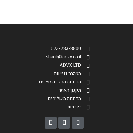
סינון תוצאות
בחר דגם אופנוע
073-783-8800
shaulr@advx.co.il
ADVX LTD
הצהרת נגישות
הגדר סוג האופנוע שלך
אפס
מדיניות החזרת מוצרים
תקנון האתר
מדיניות משלוחים
פרטיות
שליחה