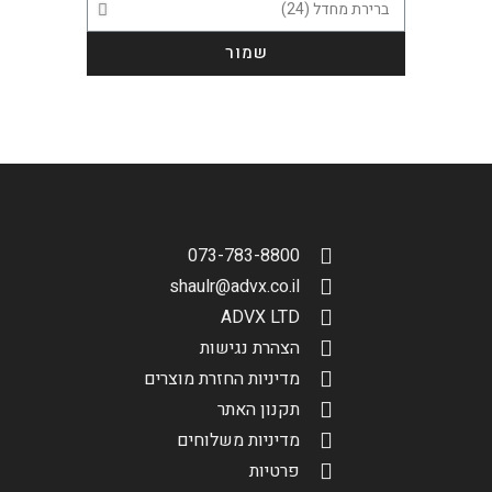
שמור
סינון תוצאות
בחר דגם אופנוע
073-783-8800
shaulr@advx.co.il
ADVX LTD
הגדר סוג האופנוע שלך
אפס
הצהרת נגישות
מדיניות החזרת מוצרים
תקנון האתר
שליחה
מדיניות משלוחים
פרטיות