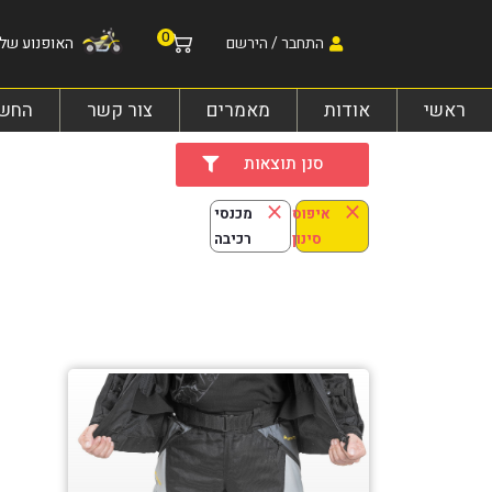
0
התחבר / הירשם
האופנוע שלי
ראשי
אודות
מאמרים
צור קשר
החשב
סנן תוצאות
×
×
איפוס
מכנסי
סינון
רכיבה