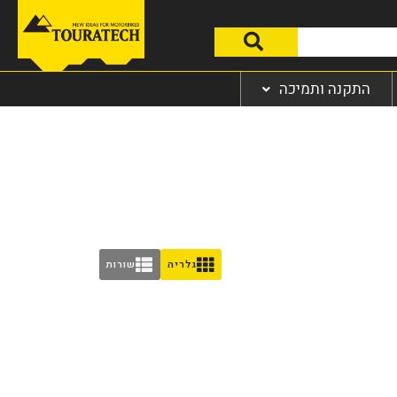
התקנה ותמיכה
גלריה
שורות