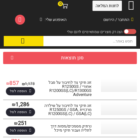
0
לחנות המלאה
התחבר / הירשם
האופנוע שלי:
סנן תוצאות
857
זוג תיקי צד לחיבור על סבל
₪
1,173
₪
אחורי R1250GS /
R1200GS(LC)/R1300GS
הוספה לסל
Adventure
1,286
₪
זוג תיקי צד לחיבור על שילדה
מרכזית R1250GS / GSA,
הוספה לסל
R1200GS(LC) / GSA(LC)
251
₪
נרתיק מסמכים/מפות דרך
לתליה ועבור תיקי מיכל
הוספה לסל