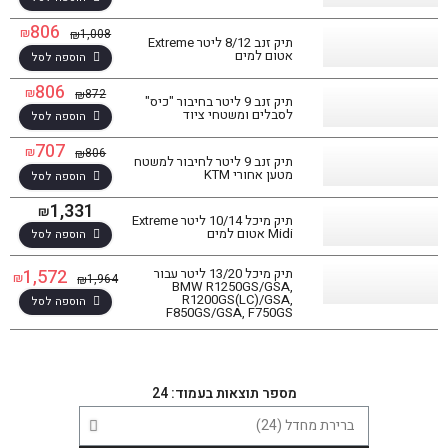
806
₪
1,008
₪
תיק זנב 8/12 ליטר Extreme
אטום למים
הוספה לסל
806
₪
872
₪
תיק זנב 9 ליטר בחיבור "כיס"
לסבלים ומשטחי ציוד
הוספה לסל
707
₪
806
₪
תיק זנב 9 ליטר לחיבור למשטח
מטען אחורי KTM
הוספה לסל
1,331
₪
תיק מיכל 10/14 ליטר Extreme
Midi אטום למים
הוספה לסל
1,572
תיק מיכל 13/20 ליטר עבור
₪
1,964
₪
BMW R1250GS/GSA,
R1200GS(LC)/GSA,
הוספה לסל
סינון תוצאות
F850GS/GSA, F750GS
בחר דגם אופנוע
מספר תוצאות בעמוד: 24