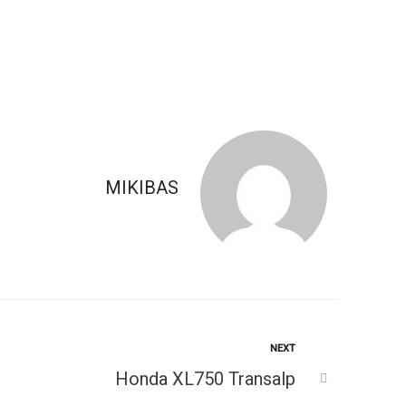
MIKIBAS
Next
NEXT
ניווט
Honda XL750 Transalp