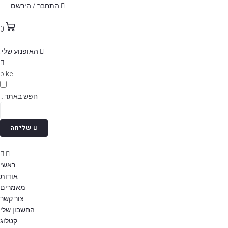
p
התחבר / הירשם
o
t
0
האופנוע שלי:
bike
חפש באתר...
שליחה
ראשי
אודות
מאמרים
צור קשר
החשבון שלי
קטלוג