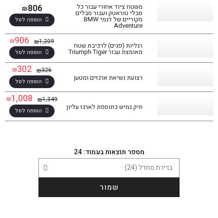
806
משטח ציוד אחורי עבור כל
₪
סבלי טוראטק ועבור סבלים
מקוריים של דגמי BMW
הוספה לסל
Adventure
906
₪
1,209
₪
רגליות (פגים) לרכיבת שטח
מאומצת עבור Triumph Tiger
הוספה לסל
302
₪
326
₪
רצועת נשיאת ארגזים ומטען
הוספה לסל
1,008
₪
1,349
₪
תיק גמיש כתוספת לארגז עליון
הוספה לסל
מספר תוצאות בעמוד: 24
שמור