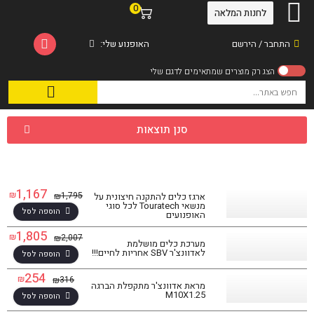
0
לחנות המלאה
התחבר / הירשם
האופנוע שלי:
סנן תוצאות
1,167
₪
1,795
₪
ארגז כלים להתקנה חיצונית על
מנשאי Touratech לכל סוגי
הוספה לסל
האופנועים
1,805
₪
2,007
₪
מערכת כלים מושלמת
לאדוונצ'ר SBV אחריות לחיים!!!
הוספה לסל
254
₪
316
₪
מראת אדוונצ'ר מתקפלת הברגה
M10X1.25
הוספה לסל