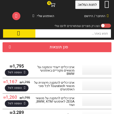
0
לחנות המלאה
התחבר / הירשם
האופנוע שלי:
סנן תוצאות
1,795
₪
ארגז כלים ייעודי והתקנה על
מנשאים מקוריים באופנועי
הוספה לסל
BMW
1,167
₪
1,795
₪
ארגז כלים להתקנה חיצונית על
מנשאי Touratech לכל סוגי
הוספה לסל
האופנועים
1,260
₪
1,795
₪
ארגז כלים להתקנה על מנשאי
ZEGA לאופנועי BMW, KTM,
הוספה לסל
ועוד
3,289
₪