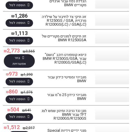
הגדלת נפח עבור ארגזים
מקוריים BMW
הוספה לסל
1,286
₪
זוג תיקי צד לחיבור על שילדה
מרכזית R1250GS / GSA,
הוספה לסל
R1200GS(LC) / GSA(LC)
1,113
₪
זוג תיקים למגנים מקוריים של
BMW R1250GSA
הוספה לסל
2,773
₪
3,565
₪
כיסא קומפורט רוכב "נושם"
בחר
עבור BMW R1250GS/GSA,
R1200GS/GSA(LC)
אפשרויות
973
₪
1,390
₪
מגביהי ומסיטי כידון עבור
BMW
הוספה לסל
860
₪
1,076
₪
מגביהי כידון 25 מ"מ עבור
BMW
הוספה לסל
504
₪
641
₪
מגן נגד גניבה ומיגון שמש לצג
TFT עבור BMW
הוספה לסל
R1200GS/R1250GS
1,512
₪
2,017
₪
מגני ידיים וידיות Special