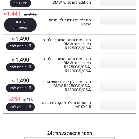
Edition לאופנועי BMW
מידע נוסף
1,441
₪
1,915
₪
מגני ידיים וידיות לאופנועי
בחר
BMW
אפשרויות
1,490
₪
מיגון מנירוסטה מושחרת לפנס
ראשי עבור BMW
הוספה לסל
R1250GS/GSA
1,490
מיגון מנירוסטה מושחרת לפנס
₪
ראשי עבור BMW
R1250GS/GSA,
הוספה לסל
R1200GS/GSA
1,490
₪
מיגון מקרולון לפנס ראשי עבור
BMW R1250GS/GSA,
הוספה לסל
R1200GS/GSA
254
₪
316
₪
מראת אדוונצ'ר מתקפלת הברגה
סינון תוצאות
M10X1.5
הוספה לסל
בחר דגם אופנוע
מספר תוצאות בעמוד: 24