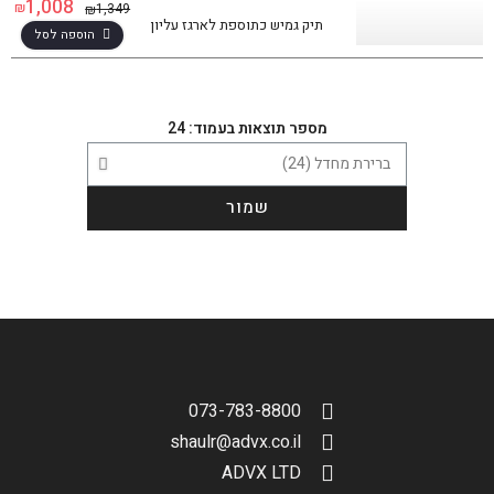
1,008
₪
1,349
₪
תיק גמיש כתוספת לארגז עליון
הוספה לסל
מספר תוצאות בעמוד: 24
שמור
073-783-8800
סינון תוצאות
shaulr@advx.co.il
ADVX LTD
בחר דגם אופנוע