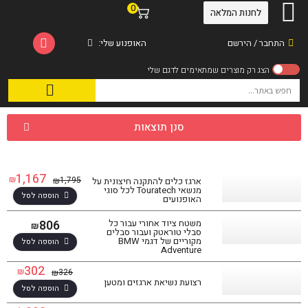
0
לחנות המלאה
התחבר / הירשם
האופנוע שלי:
סנן תוצאות
1,167
₪
1,795
₪
ארגז כלים להתקנה חיצונית על
מנשאי Touratech לכל סוגי
הוספה לסל
האופנועים
806
משטח ציוד אחורי עבור כל
₪
סבלי טוראטק ועבור סבלים
מקוריים של דגמי BMW
הוספה לסל
Adventure
302
₪
326
₪
רצועת נשיאת ארגזים ומטען
הוספה לסל