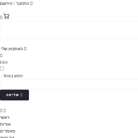
p
התחבר / הירשם
o
t
0
האופנוע שלי:
bike
חפש באתר...
שליחה
ראשי
אודות
מאמרים
צור קשר