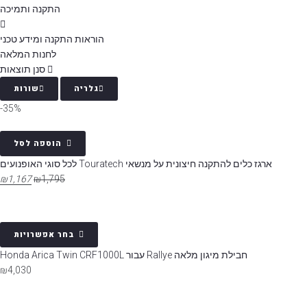
התקנה ותמיכה
הוראות התקנה ומידע טכני
לחנות המלאה
סנן תוצאות
גלריה
שורות
35%-
הוספה לסל
ארגז כלים להתקנה חיצונית על מנשאי Touratech לכל סוגי האופנועים
₪
1,167
₪
1,795
בחר אפשרויות
חבילת מיגון מלאה Rallye עבור Honda Arica Twin CRF1000L
₪
4,030