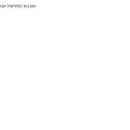
מגן בוץ (מחרשה) עבור  Tenere / World Raid, Africa Twin CRF1100L / adventure Sport