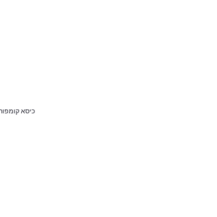
כיסא קומפורט מאוחד עבור ture Sport