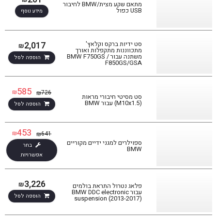
מתאם שקע מצית/BMW לחיבור
USB כפול
מידע נוסף
2,017
סט ידיות ברקס וקלאץ'
₪
מתכווננות מתקפלות ואורך
משתנה עבור BMW F750GS /
הוספה לסל
F850GS/GSA
סינון תוצאות
585
₪
726
₪
סט מסיטי חיבורי מראות
(M10x1.5) עבור BMW
בחר דגם אופנוע
הוספה לסל
453
₪
641
₪
ספוילרים למגני ידיים מקוריים
בחר
BMW
אפשרויות
3,226
₪
פלאג נטרול התראת בולמים
הגדר סוג האופנוע שלך
אפס
עבור BMW DDC electronic
הוספה לסל
suspension (2013-2017)