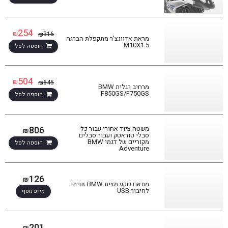
254
₪
316
₪
מראת אדוונצ'ר מתקפלת הברגה
M10X1.5
הוספה לסל
504
₪
645
₪
מרחיב רגלית BMW
F850GS/F750GS
הוספה לסל
806
משטח ציוד אחורי עבור כל
₪
סבלי טוראטק ועבור סבלים
מקוריים של דגמי BMW
הוספה לסל
Adventure
126
₪
מתאם שקע מצית BMW זוויתי
לחיבור USB
מידע נוסף
201
₪