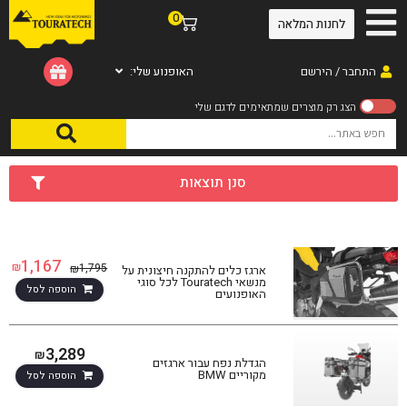
0
לחנות המלאה
התחבר / הירשם
האופנוע שלי:
סנן תוצאות
1,167
₪
1,795
₪
ארגז כלים להתקנה חיצונית על
מנשאי Touratech לכל סוגי
הוספה לסל
האופנועים
3,289
₪
הגדלת נפח עבור ארגזים
מקוריים BMW
הוספה לסל