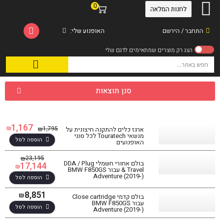
0
לחנות המלאה
התחבר / הירשם
האופנוע שלי:
סנן תוצאות
1,167
₪
1,795
₪
ארגז כלים להתקנה חיצונית על
מנשאי Touratech לכל סוגי
הוספה לסל
האופנועים
23,195
₪
בולם אחורי חשמלי DDA / Plug
17,144
₪
& Travel עבור BMW F850GS
Adventure (2019-)
הוספה לסל
8,851
₪
בולם קדמי Close cartridge
עבור BMW F850GS
הוספה לסל
Adventure (2019-)