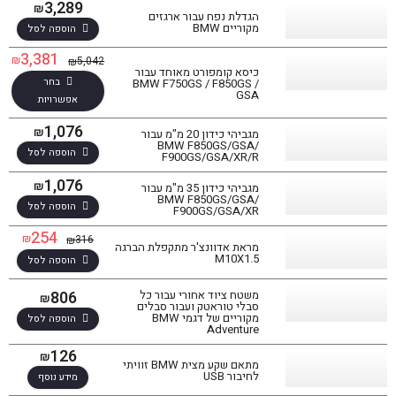
3,289
₪
הגדלת נפח עבור ארגזים
מקוריים BMW
הוספה לסל
3,381
₪
5,042
₪
כיסא קומפורט מאוחד עבור
בחר
BMW F750GS / F850GS /
GSA
אפשרויות
1,076
₪
מגביהי כידון 20 מ"מ עבור
BMW F850GS/GSA/
הוספה לסל
F900GS/GSA/XR/R
1,076
₪
מגביהי כידון 35 מ"מ עבור
BMW F850GS/GSA/
הוספה לסל
F900GS/GSA/XR
254
₪
316
₪
מראת אדוונצ'ר מתקפלת הברגה
M10X1.5
הוספה לסל
806
משטח ציוד אחורי עבור כל
₪
סבלי טוראטק ועבור סבלים
מקוריים של דגמי BMW
הוספה לסל
Adventure
126
₪
מתאם שקע מצית BMW זוויתי
לחיבור USB
מידע נוסף