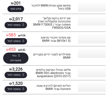
201
₪
מתאם שקע מצית/BMW לחיבור
USB כפול
מידע נוסף
2,017
סט ידיות ברקס וקלאץ'
₪
מתכווננות מתקפלות ואורך
משתנה עבור BMW F750GS /
הוספה לסל
F850GS/GSA
585
₪
726
₪
סט מסיטי חיבורי מראות
(M10x1.5) עבור BMW
הוספה לסל
453
₪
641
₪
ספוילרים למגני ידיים מקוריים
בחר
BMW
אפשרויות
3,226
₪
פלאג נטרול התראת בולמים
עבור BMW DDC electronic
הוספה לסל
suspension (2013-2017)
1,520
סינון תוצאות
₪
רגליות (פגים) לרכיבת שטח
מאומצת עבור BMW
הוספה לסל
בחר דגם אופנוע