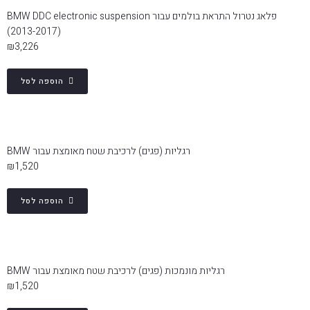
פלאג נטרול התראת בולמים עבור BMW DDC electronic suspension
(2013-2017)
₪
3,226
הגדר סוג האופנוע שלך
הוספה לסל
אפס
שליחה
רגליות (פגים) לרכיבת שטח מאומצת עבור BMW
₪
1,520
הוספה לסל
רגליות מונמכות (פגים) לרכיבת שטח מאומצת עבור BMW
₪
1,520