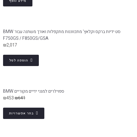
מידע נוסף
סט ידיות ברקס וקלאץ' מתכווננות מתקפלות ואורך משתנה עבור BMW
F750GS / F850GS/GSA
₪
2,017
הוספה לסל
ספוילרים למגני ידיים מקוריים BMW
₪
453
₪
641
סינון תוצאות
בחר אפשרויות
בחר דגם אופנוע