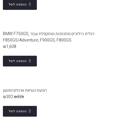
הוספה לסל
רגלית הילוכים מתכווננת ומתקפלת עבור BMW F750GS,
F850GS/Adventure, F900GS, F800GS
₪
1,608
הוספה לסל
רצועת נשיאת ארגזים ומטען
₪
302
₪
326
הוספה לסל