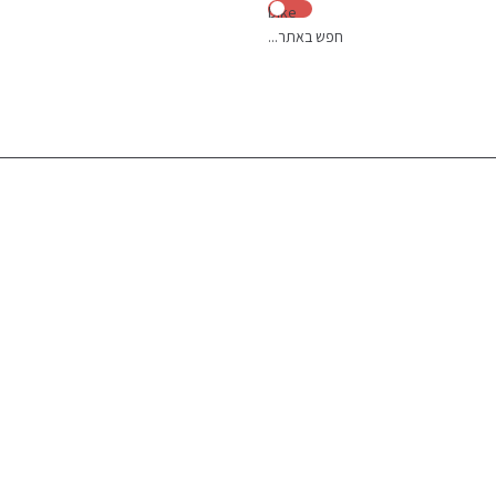
p
bike
חפש באתר...
o
t