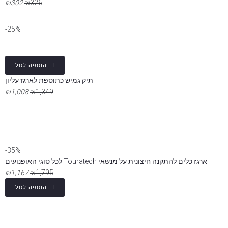
₪
302
₪
326
25%-
הוספה לסל
תיק גמיש כתוספת לארגז עליון
₪
1,008
₪
1,349
35%-
ארגז כלים להתקנה חיצונית על מנשאי Touratech לכל סוגי האופנועים
₪
1,167
₪
1,795
הוספה לסל