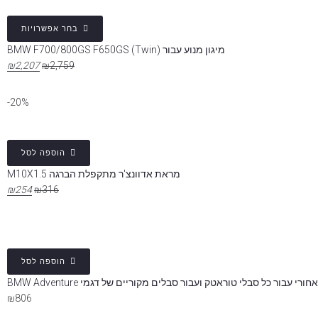
בחר אפשרויות
מיגון מנוע עבור BMW F700/800GS F650GS (Twin)
₪
2,207
₪
2,759
20%-
הוספה לסל
מראת אדוונצ'ר מתקפלת הברגה M10X1.5
₪
254
₪
316
הוספה לסל
רי עבור כל סבלי טוראטק ועבור סבלים מקוריים של דגמי BMW Adventure
₪
806