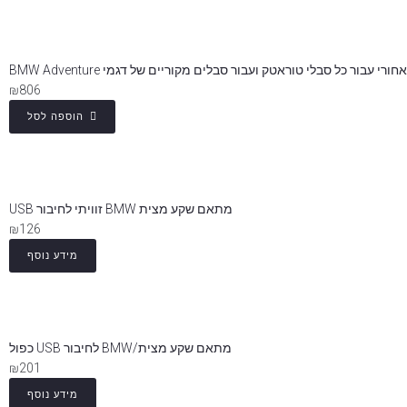
רי עבור כל סבלי טוראטק ועבור סבלים מקוריים של דגמי BMW Adventure
₪
806
הוספה לסל
מתאם שקע מצית BMW זוויתי לחיבור USB
₪
126
מידע נוסף
מתאם שקע מצית/BMW לחיבור USB כפול
₪
201
מידע נוסף