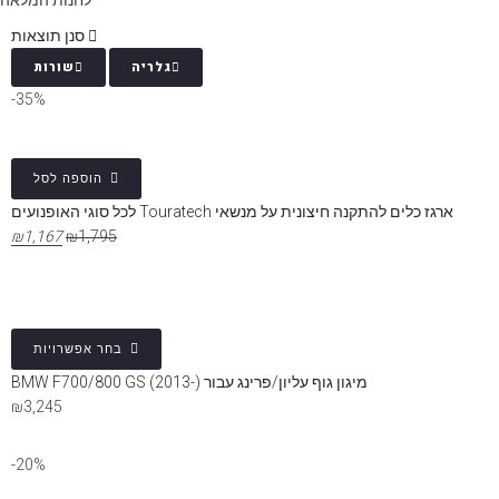
לחנות המלאה
סנן תוצאות
גלריה
שורות
35%-
הוספה לסל
ארגז כלים להתקנה חיצונית על מנשאי Touratech לכל סוגי האופנועים
₪
1,167
₪
1,795
בחר אפשרויות
מיגון גוף עליון/פרינג עבור BMW F700/800 GS (2013-)
₪
3,245
20%-