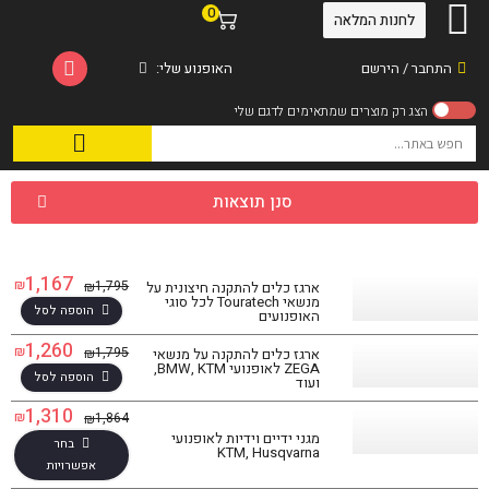
0
לחנות המלאה
התחבר / הירשם
האופנוע שלי:
סנן תוצאות
1,167
₪
1,795
₪
ארגז כלים להתקנה חיצונית על
מנשאי Touratech לכל סוגי
הוספה לסל
האופנועים
1,260
₪
1,795
₪
ארגז כלים להתקנה על מנשאי
ZEGA לאופנועי BMW, KTM,
הוספה לסל
ועוד
1,310
₪
1,864
₪
מגני ידיים וידיות לאופנועי
בחר
KTM, Husqvarna
אפשרויות