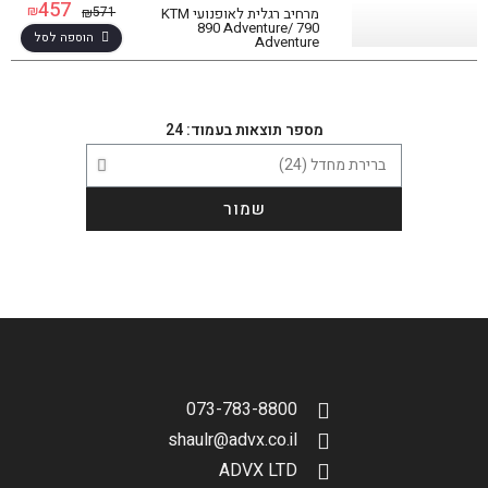
457
₪
571
₪
מרחיב רגלית לאופנועי KTM
890 Adventure/ 790
הוספה לסל
Adventure
מספר תוצאות בעמוד: 24
הגדר סוג האופנוע שלך
אפס
שמור
שליחה
073-783-8800
shaulr@advx.co.il
ADVX LTD