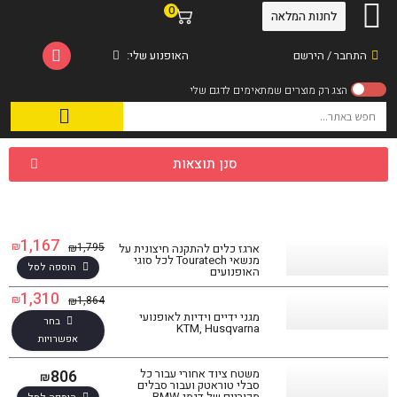
0
לחנות המלאה
התחבר / הירשם
האופנוע שלי:
סנן תוצאות
1,167
₪
1,795
₪
ארגז כלים להתקנה חיצונית על
מנשאי Touratech לכל סוגי
הוספה לסל
האופנועים
1,310
₪
1,864
₪
מגני ידיים וידיות לאופנועי
בחר
KTM, Husqvarna
אפשרויות
806
משטח ציוד אחורי עבור כל
₪
סבלי טוראטק ועבור סבלים
מקוריים של דגמי BMW