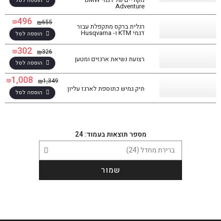
הוספה לסל
Adventure
496
₪
655
₪
רגלית ברקס מתקפלת עבור
דגמי KTM ו- Husqvarna
הוספה לסל
302
₪
326
₪
רצועת נשיאת ארגזים ומטען
הוספה לסל
1,008
₪
1,349
₪
תיק גמיש כתוספת לארגז עליון
הוספה לסל
מספר תוצאות בעמוד: 24
שמור