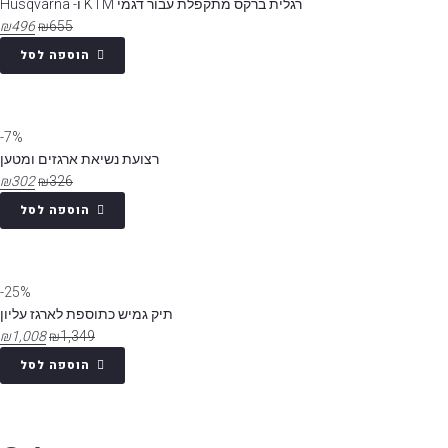
רגלית ברקס מתקפלת עבור דגמי KTM ו- Husqvarna
₪
496
₪
655
הוספה לסל
7%-
רצועת נשיאת ארגזים ומטען
₪
302
₪
326
הוספה לסל
25%-
תיק גמיש כתוספת לארגז עליון
₪
1,008
₪
1,349
הוספה לסל