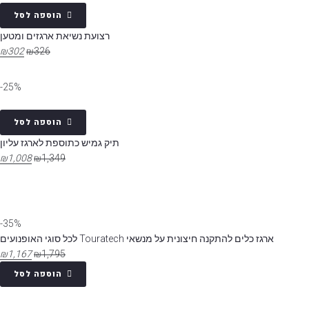
הוספה לסל
רצועת נשיאת ארגזים ומטען
₪
302
₪
326
25%-
הוספה לסל
תיק גמיש כתוספת לארגז עליון
₪
1,008
₪
1,349
35%-
ארגז כלים להתקנה חיצונית על מנשאי Touratech לכל סוגי האופנועים
₪
1,167
₪
1,795
הוספה לסל