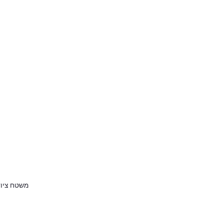
משטח ציוד א