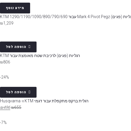
מידע נוסף
גים) Mark 4 Pivot Pegz עבור KTM 1290/1190/1090/890/790/690
₪
1,209
הוספה לסל
רגליות (פגים) לרכיבת שטח מאומצת עבור KTM
₪
806
24%-
הוספה לסל
רגלית ברקס מתקפלת עבור דגמי KTM ו- Husqvarna
₪
496
₪
655
7%-