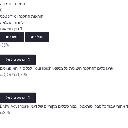
התקנה ותמיכה
הוראות התקנה ומידע טכני
לחנות המלאה
סנן תוצאות
גלריה
שורות
35%-
הוספה לסל
ארגז כלים להתקנה חיצונית על מנשאי Touratech לכל סוגי האופנועים
₪
1,167
₪
1,795
הוספה לסל
חורי עבור כל סבלי טוראטק ועבור סבלים מקוריים של דגמי BMW Adventure
₪
806