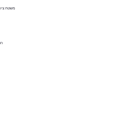
משטח ציוד א
רגליות (פ