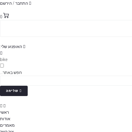
p
התחבר / הירשם
o
t
0
האופנוע שלי:
bike
חפש באתר...
שליחה
ראשי
אודות
מאמרים
צור קשר