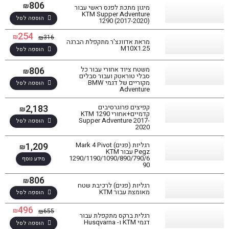
806
₪
מיגון מתכת לפנס ראשי עבור
KTM Supper Adventure
הוספה לסל
1290 (2017-2020)
254
₪
316
₪
מראת אדוונצ'ר מתקפלת הברגה
M10X1.25
הוספה לסל
806
משטח ציוד אחורי עבור כל
₪
סבלי טוראטק ועבור סבלים
מקוריים של דגמי BMW
הוספה לסל
Adventure
2,183
קפיצים פרוגרסיבים
₪
קדמיים+אחורי KTM 1290
Supper Adventure 2017-
הוספה לסל
2020
1,209
רגליות (פגים) Mark 4 Pivot
₪
Pegz עבור KTM
1290/1190/1090/890/790/6
מידע נוסף
90
806
₪
רגליות (פגים) לרכיבת שטח
מאומצת עבור KTM
הוספה לסל
496
₪
655
₪
רגלית ברקס מתקפלת עבור
דגמי KTM ו- Husqvarna
הוספה לסל