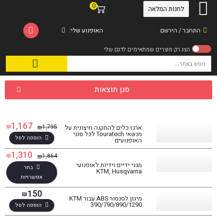
0
לחנות המלאה
התחבר / הירשם
האופנוע שלי:
סנן תוצאות
1,167
₪
1,795
₪
ארגז כלים להתקנה חיצונית על
מנשאי Touratech לכל סוגי
הוספה לסל
האופנועים
1,310
₪
1,864
₪
מגני ידיים וידיות לאופנועי
בחר
KTM, Husqvarna
אפשרויות
150
₪
מיגון לסנסור ABS עבור KTM
390/790/890/1290
הוספה לסל