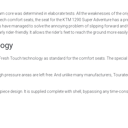
foam core was determined in elaborate tests. All the weaknesses of the o
ratech comfort seats, the seat for the KTM 1290 Super Adventure has a pre
 have managed to solve the annoying problem of slipping forward and to p
rly rider-friendly. It allows the rider‘s feet to reach the ground more easi
logy
th Fresh Touch technology as standard for the comfort seats. The special 
gh pressure areas are left free. And unlike many manufacturers, Touratec
e-piece design. It is supplied complete with shell, bypassing any time-c