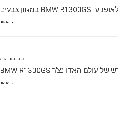
BMW R במגוון צבעים
קראו עוד
מוצרים וחדשות
לם האדוונצ'ר BMW R1300GS
הגדר סוג האופנוע שלך
אפס
קראו עוד
ם על פי סוג האופנוע