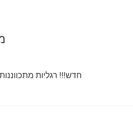
מא
חדש!!! רגליות מתכווננות Works Pro Foot Pegs לאופנועי MW