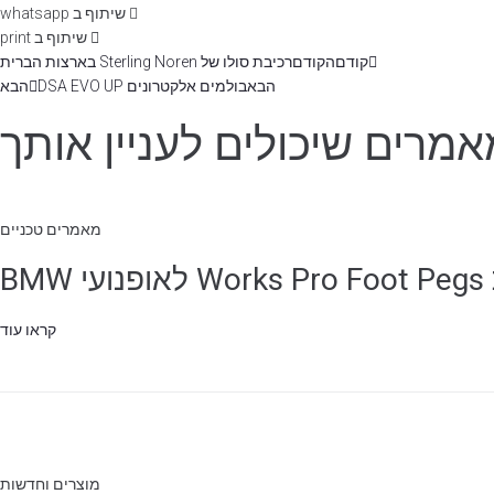
שיתוף ב whatsapp
שיתוף ב print
קודם
הקודם
רכיבת סולו של Sterling Noren בארצות הברית
הבא
בולמים אלקטרונים DSA EVO UP
הבא
מרים שיכולים לעניין אותך
מאמרים טכניים
B
קראו עוד
מוצרים וחדשות