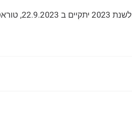
סבב 2 של ליגת ה