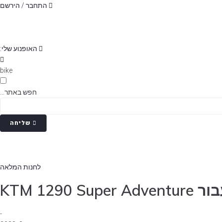
p
התחבר / הירשם
o
t
האופנוע שלי:
bike
חפש באתר...
שליחה
לחנות המלאה
KTM 129
-