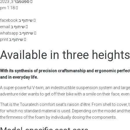
ספטמבר 3, 2023
1:18 pm
שיתוף ב facebook
שיתוף ב email
שיתוף ב whatsapp
שיתוף ב print
Available in three height
With its synthesis of precision craftsmanship and ergonomic perfect
and in everyday life.
A super-powerful V-twin, an indestructible suspension system and large
adventure rider wants to get off their bike with a smile on their face, even
That is the Touratech comfort seat‘s raison d‘être. From shell to cover,
for which no standard material is used. Depending on the model and the
the firmness of the foam by individually dosing the components.