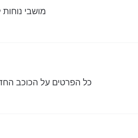
מושבי נוחות לאופנועי 1300GS
כל הפרטים על הכוכב החדש של עו
חפש מוצרי