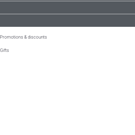
הגדר סוג האופנוע שלך
אפס
ם על פי סוג האופנוע
Promotions & discounts
Gifts