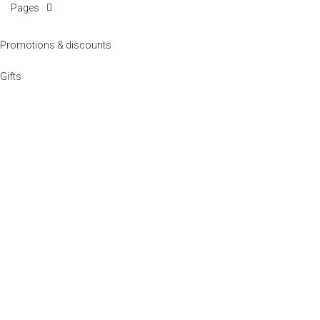
Pages
Promotions & discounts
הגדר סוג האופנוע שלך
אפס
Gifts
ם על פי סוג האופנוע